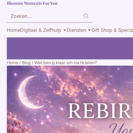
Blossom Moments For You
Cookievoorkeuren zijn momenteel gesloten.
Zoeken
Home
Digitaal & Zelfhulp
Diensten
Gift Shop & Specia
Home
/
Blog
/
Wat ben jij klaar om los te laten?