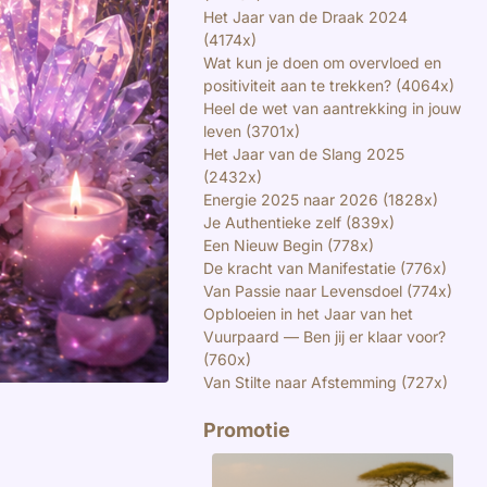
Het Jaar van de Draak 2024
(4174x)
Wat kun je doen om overvloed en
positiviteit aan te trekken? (4064x)
Heel de wet van aantrekking in jouw
leven (3701x)
Het Jaar van de Slang 2025
(2432x)
Energie 2025 naar 2026 (1828x)
Je Authentieke zelf (839x)
Een Nieuw Begin (778x)
De kracht van Manifestatie (776x)
Van Passie naar Levensdoel (774x)
Opbloeien in het Jaar van het
Vuurpaard — Ben jij er klaar voor?
(760x)
Van Stilte naar Afstemming (727x)
Promotie