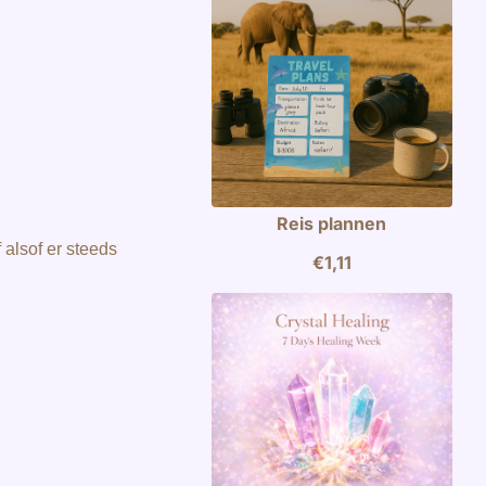
Reis plannen
 alsof er steeds
€
1,11