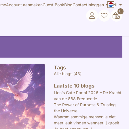
ome
Account aanmaken
Guest Book
Blog
Contact
Inloggen
NL
0
Tags
Alle blogs (43)
Laatste 10 blogs
Lion's Gate Portal 2026 – De Kracht
van de 888 Frequentie
The Power of Purpose & Trusting
the Universe
Waarom sommige mensen je niet
meer leuk vinden wanneer jij groeit
Je bent onderweg..!