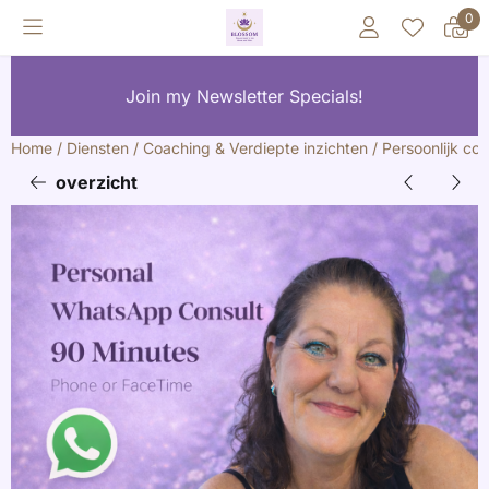
Cookievoorkeuren zijn momenteel gesloten.
0
Join my Newsletter Specials!
Home
/
Diensten
/
Coaching & Verdiepte inzichten
/
Persoonlijk co
overzicht