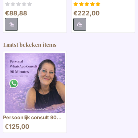
Prijs: 88,88
Prijs: 222,00
€88,88
€222,00
Laatst bekeken items
Persoonlijk consult 90
minuten
€
125,00