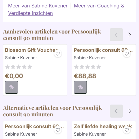
Meer van Sabine Kuvener
|
Meer van Coaching &
Verdiepte inzichten
Aanbevolen artikelen voor
Persoonlijk
consult 90 minuten
Blossom Gift Voucher
Persoonlijk consult 60
minuten
Merk:
Merk:
Sabine Kuvener
Sabine Kuvener
Prijs: 0,00
Prijs: 88,88
€0,00
€88,88
Alternatieve artikelen voor
Persoonlijk
consult 90 minuten
Persoonlijk consult 60
Zelf liefde healing week
minuten
Merk:
Merk:
Sabine Kuvener
Sabine Kuvener